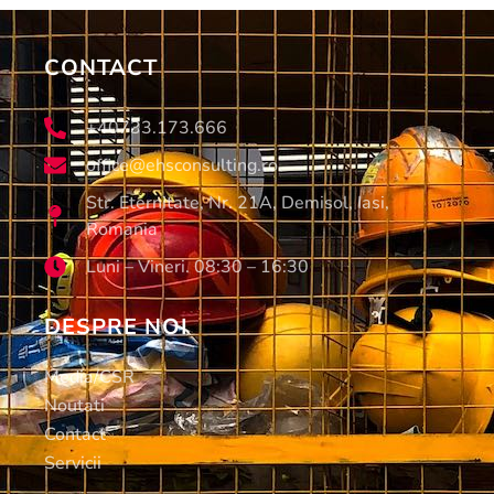
CONTACT
+40733.173.666
office@ehsconsulting.ro
Str. Eternitate, Nr. 21A, Demisol, Iasi,
Romania
Luni – Vineri. 08:30 – 16:30
DESPRE NOI
Media/CSR
Noutati
Contact
Servicii