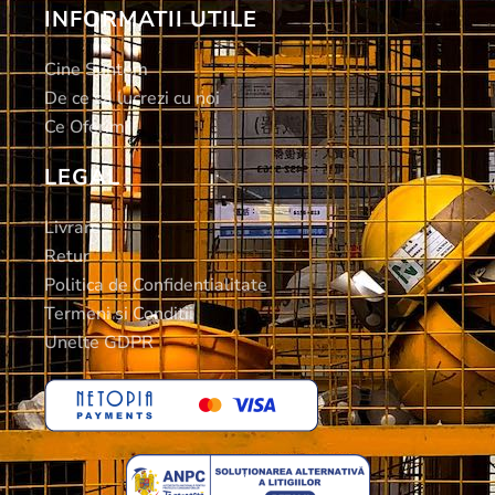
INFORMATII UTILE
Cine Suntem
De ce sa lucrezi cu noi
Ce Oferim
LEGAL
Livrare
Retur
Politica de Confidentialitate
Termeni si Conditii
Unelte GDPR